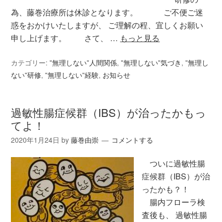
為、藤巻治療所は休診となります。 ご不便ご迷
惑をおかけいたしますが、 ご理解の程、宜しくお願い
申し上げます。 さて、 …
もっと見る
カテゴリー:
”無理しない”人間関係
,
”無理しない”気づき
,
”無理し
ない”研修
,
”無理しない”経験
,
お知らせ
過敏性腸症候群（IBS）が治ったかもっ
てよ！
2020年1月24日
by
藤巻由崇
コメントする
ついに過敏性腸
症候群（IBS）が治
ったかも？！
腸内フローラ検
査後も、 過敏性腸