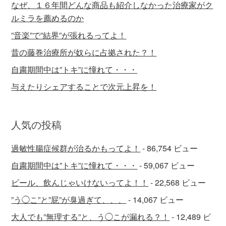
なぜ、１６年間どんな商品も紹介しなかった治療家がク
ルミラを薦めるのか
”音楽”で”結界”が張れるってよ！
昔の藤巻治療所が奴らに占拠された？！
自粛期間中は”トキ”に憧れて・・・
与えたりシェアすることで次元上昇を！
人気の投稿
過敏性腸症候群が治るかもってよ！
- 86,754 ビュー
自粛期間中は”トキ”に憧れて・・・
- 59,067 ビュー
ビール、飲んじゃいけないってよ！！
- 22,568 ビュー
”う◯こ”と”屁”が臭過ぎて、、、
- 14,067 ビュー
大人でも”無理する”と、う◯こが漏れる？！
- 12,489 ビ