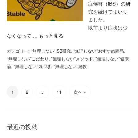
症候群（IBS）の研
究を続けてまいり
ました。
以前より症状は少
なくなって …
もっと見る
カテゴリー:
”無理しない”ISB研究
,
”無理しない”おすすめ商品
,
”無理しない”こだわり
,
”無理しない”メソッド
,
”無理しない”健康
論
,
”無理しない”気づき
,
”無理しない”経験
1
2
…
11
次へ »
最近の投稿