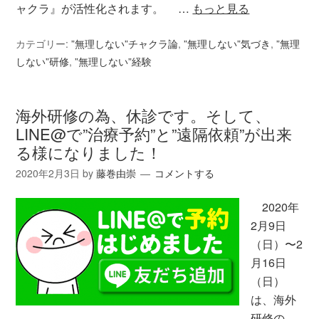
ャクラ』が活性化されます。 …
もっと見る
カテゴリー:
”無理しない”チャクラ論
,
”無理しない”気づき
,
”無理
しない”研修
,
”無理しない”経験
海外研修の為、休診です。そして、
LINE@で”治療予約”と”遠隔依頼”が出来
る様になりました！
2020年2月3日
by
藤巻由崇
コメントする
2020年
2月9日
（日）〜2
月16日
（日）
は、海外
研修の