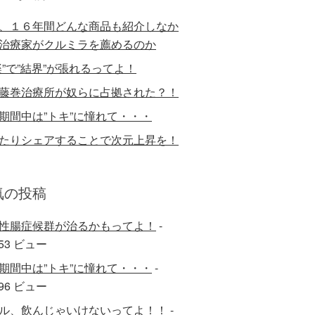
、１６年間どんな商品も紹介しなか
治療家がクルミラを薦めるのか
楽”で”結界”が張れるってよ！
藤巻治療所が奴らに占拠された？！
期間中は”トキ”に憧れて・・・
たりシェアすることで次元上昇を！
気の投稿
性腸症候群が治るかもってよ！
-
753 ビュー
期間中は”トキ”に憧れて・・・
-
996 ビュー
ル、飲んじゃいけないってよ！！
-