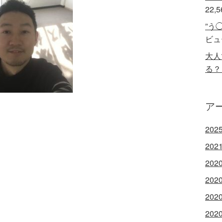
22,
”う
ビュ
大人
る？
ア
202
202
202
202
202
202