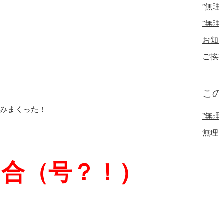
”無
”無
お知
ご挨
こ
みまくった！
”無
無理
2合（号？！）