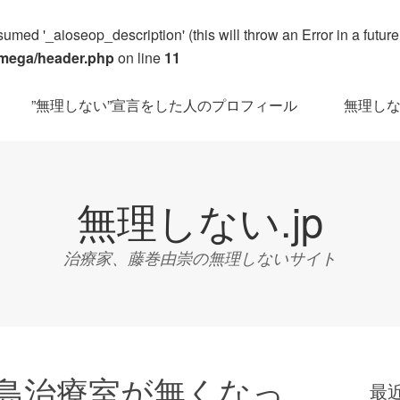
umed '_aioseop_description' (this will throw an Error in a futur
omega/header.php
on line
11
”無理しない”宣言をした人のプロフィール
無理しな
無理しない.jp
治療家、藤巻由崇の無理しないサイト
島治療室が無くなっ
最