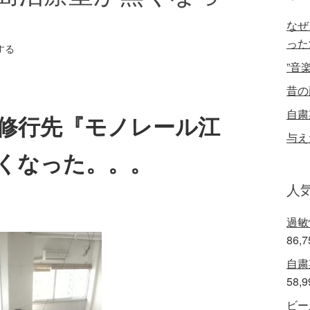
なぜ
った
する
”音
昔の
自粛
修行先『モノレール江
与え
くなった。。。
人
過敏
86,
自粛
58,
ビー