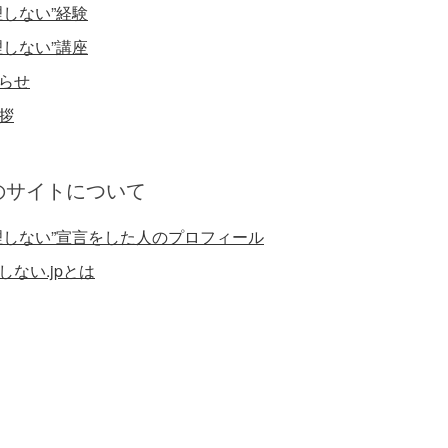
理しない”経験
理しない”講座
らせ
拶
のサイトについて
理しない”宣言をした人のプロフィール
しない.jpとは