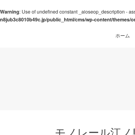
Warning
: Use of undefined constant _aioseop_description - ass
n8jub3c8010b49c.jp/public_html/cms/wp-content/themes/
ホーム
モノレール江ノ