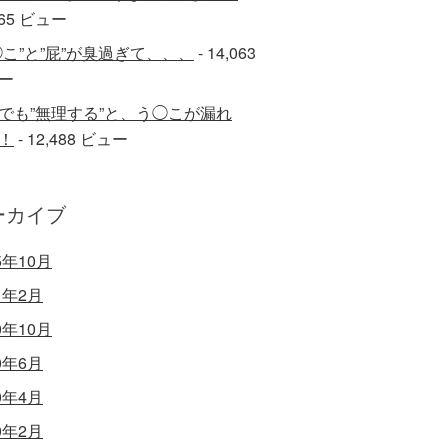
565 ビュー
◯こ”と”屁”が臭過ぎて、、、
- 14,063
ー
でも”無理する”と、う◯こが漏れ
！
- 12,488 ビュー
ーカイブ
5年10月
1年2月
0年10月
0年6月
0年4月
0年2月