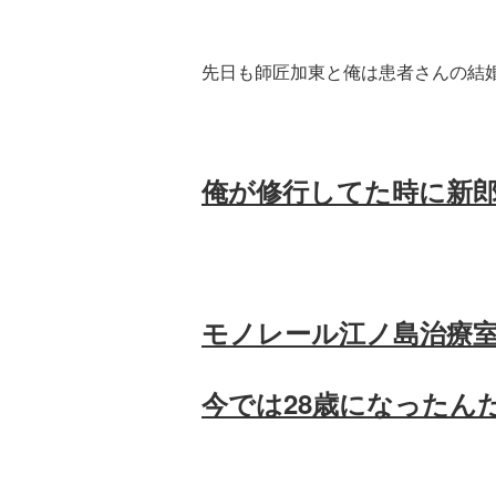
先日も師匠加東と俺は患者さんの結
俺が修行してた時に新
モノレール江ノ島治療
今では28歳にな
ったん