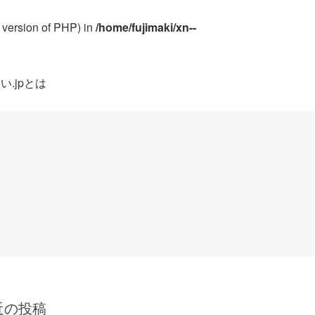
e version of PHP) in
/home/fujimaki/xn--
い.jpとは
近の投稿