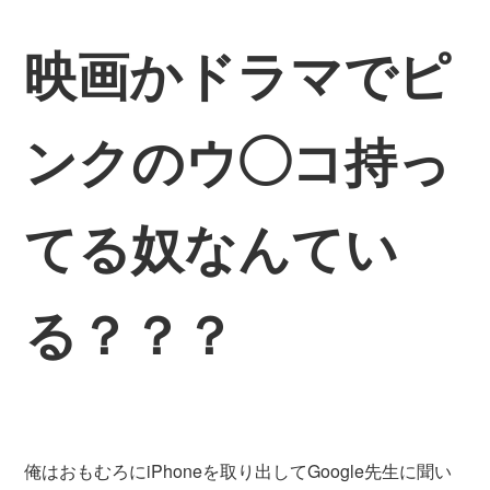
映画かドラマでピ
ンクのウ◯
コ持っ
てる奴なんてい
る？？？
俺はおもむろにiPhoneを取り出してGoogle先生
に聞い