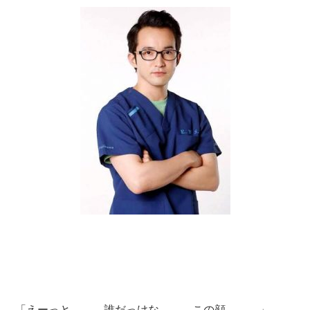
「えーっと、、、誰だっけな、、、この顔、、、」