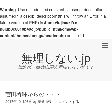
Warning
: Use of undefined constant _aioseop_description -
assumed '_aioseop_description' (this will throw an Error in a
future version of PHP) in
/home/fujimaki/xn--
n8jub3c8010b49c.jp/public_html/cms/wp-
content/themes/omega/header.php
on line
11
無理しない.jp
治療家、藤巻由崇の無理しないサイト
菅田将暉からの・・・
2017年12月26日
by
藤巻由崇
コメントする