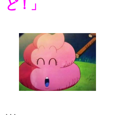
ど！」
。。。