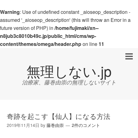
Warning
: Use of undefined constant _aioseop_description -
assumed '_aioseop_description' (this will throw an Error in a
future version of PHP) in
/home/fujimaki/xn--
n8jub3c8010b49c.jp/public_html/cms/wp-
content/themes/omega/header.php
on line
11
無理しない.jp
治療家、藤巻由崇の無理しないサイト
奇跡を起こす【仙人】になる方法
2019年11月14日
by
藤巻由崇
2件のコメント